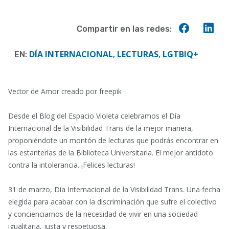
Compart
Co
Compartir en las redes:
en
en
Faceboo
Lin
DÍA INTERNACIONAL
LECTURAS
LGTBIQ+
EN:
,
,
Vector de Amor creado por freepik
Desde el Blog del Espacio Violeta celebramos el Día
Internacional de la Visibilidad Trans de la mejor manera,
proponiéndote un montón de lecturas que podrás encontrar en
las estanterías de la Biblioteca Universitaria. El mejor antídoto
contra la intolerancia. ¡Felices lecturas!
31 de marzo, Día Internacional de la Visibilidad Trans. Una fecha
elegida para acabar con la discriminación que sufre el colectivo
y concienciarnos de la necesidad de vivir en una sociedad
igualitaria, justa y respetuosa.