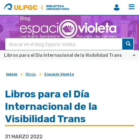
ULPGC
Biblioteca
ULPGC
Blog
Libros para el Día Internacional de la Visibilidad Trans
Inicio
Blogs
Espacio Violeta
Sobrescribir
enlaces
Libros para el Día
de
Internacional de la
ayuda
a
Visibilidad Trans
la
navegación
31 MARZO 2022