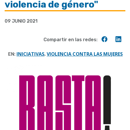
violencia de género"
09 JUNIO 2021
Compart
Co
Compartir en las redes:
en
en
Faceboo
Lin
INICIATIVAS
VIOLENCIA CONTRA LAS MUJERES
EN:
,