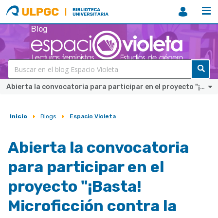
ULPGC
Biblioteca
ULPGC
Blog
Abierta la convocatoria para participar en el proyecto "¡Basta! Microficción contra la violencia de género"
Inicio
Blogs
Espacio Violeta
Sobrescribir
enlaces
Abierta la convocatoria
de
para participar en el
ayuda
a
proyecto "¡Basta!
la
Microficción contra la
navegación