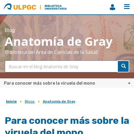
ULPGC
Biblioteca
ULPGC
Blog
Anatomía de Gray
Biblioteca del Área de Ciencias de la Salud
Para conocer más sobre la viruela del mono
Inicio
Blogs
Anatomía de Gray
Sobrescribir
enlaces
Para conocer más sobre la
de
viruela del mono
ayuda