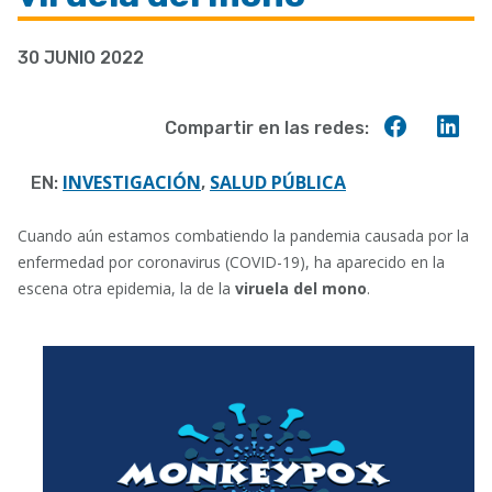
a
30 JUNIO 2022
la
navegación
Compart
Co
Compartir en las redes:
en
en
Faceboo
Lin
INVESTIGACIÓN
SALUD PÚBLICA
EN:
,
Cuando aún estamos combatiendo la pandemia causada por la
enfermedad por coronavirus (COVID-19), ha aparecido en la
escena otra epidemia, la de la
viruela del mono
.