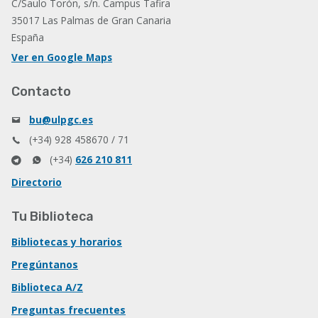
C/Saulo Torón, s/n. Campus Tafira
35017 Las Palmas de Gran Canaria
España
Ver en Google Maps
Contacto
bu@ulpgc.es
(+34) 928 458670 / 71
(+34)
626 210 811
Directorio
Tu Biblioteca
Bibliotecas y horarios
Pregúntanos
Biblioteca A/Z
Preguntas frecuentes