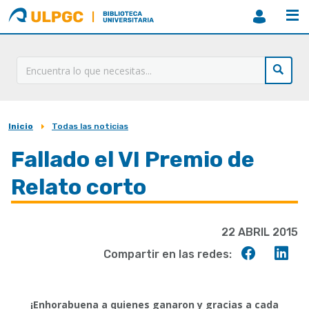
ULPGC
Biblioteca
ULPGC
Inicio
Todas las noticias
Sobrescribir
enlaces
Fallado el VI Premio de
de
Relato corto
ayuda
a
22 ABRIL 2015
la
Compart
Co
Compartir en las redes:
navegación
en
en
Faceboo
Lin
¡Enhorabuena a quienes ganaron y gracias a cada