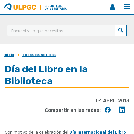
ULPGC
Biblioteca
ULPGC
Inicio
Todas las noticias
Sobrescribir
enlaces
Día del Libro en la
de
Biblioteca
ayuda
a
04 ABRIL 2013
la
Compart
Co
Compartir en las redes:
navegación
en
en
Faceboo
Lin
Con motivo de la celebración del
Día Internacional del Libro