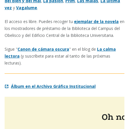
del bien y del mal
,
La pasión
,
Prim
,
Las malas
,
La última
vez
y
Vagalume
.
El acceso es libre. Puedes recoger tu
ejemplar de la novela
en
los mostradores de préstamo de la Biblioteca del Campus del
Obelisco y del Edificio Central de la Biblioteca Universitaria.
Sigue "
Canon de cámara oscura
" en el blog de
La calma
lectora
(y suscríbete para estar al tanto de las próximas
lecturas).
Álbum en el Archivo Gráfico Institucional