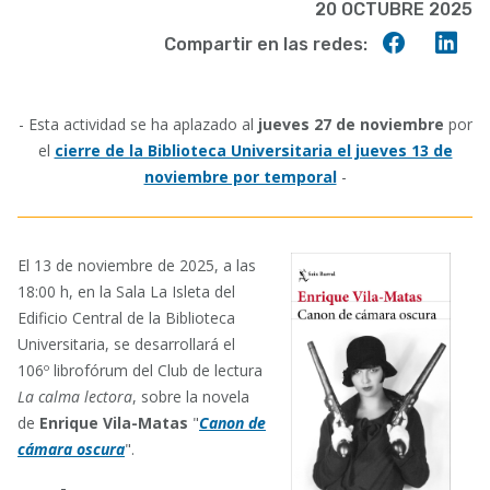
20 OCTUBRE 2025
Compart
Co
Compartir en las redes:
en
en
Faceboo
Lin
- Esta actividad se ha aplazado al
jueves 27 de noviembre
por
el
cierre de la Biblioteca Universitaria el jueves 13 de
noviembre por temporal
-
El 13 de noviembre de 2025, a las
18:00 h, en la Sala La Isleta del
Edificio Central de la Biblioteca
Universitaria, se desarrollará el
106º librofórum del Club de lectura
La calma lectora
, sobre la novela
de
Enrique Vila-Matas
"
Canon de
cámara oscura
".