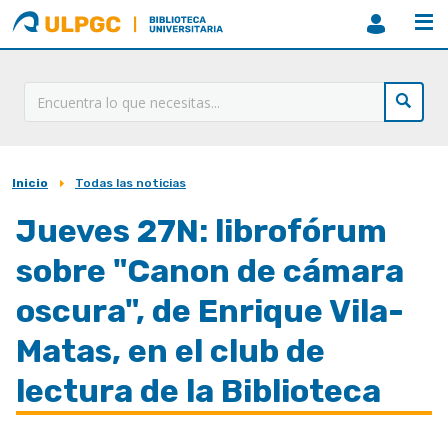
ULPGC
Biblioteca
ULPGC
Inicio
Todas las noticias
Sobrescribir
enlaces
Jueves 27N: librofórum
de
sobre "Canon de cámara
ayuda
oscura", de Enrique Vila-
a
Matas, en el club de
la
navegación
lectura de la Biblioteca