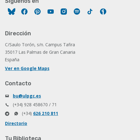
Síguenos en
Facebook
Pinterest
YouTube
Instagram
Spotify
Tiktok
Ivoox
Dirección
C/Saulo Torón, s/n. Campus Tafira
35017 Las Palmas de Gran Canaria
España
Ver en Google Maps
Contacto
bu@ulpgc.es
(+34) 928 458670 / 71
(+34)
626 210 811
Directorio
Tu Biblioteca