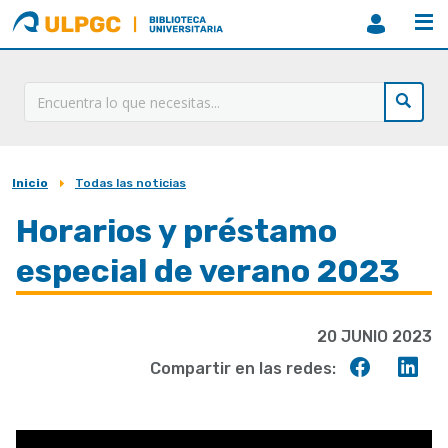
ULPGC
Biblioteca
ULPGC
Inicio
Todas las noticias
Sobrescribir
enlaces
Horarios y préstamo
de
especial de verano 2023
ayuda
a
20 JUNIO 2023
la
Compart
Co
Compartir en las redes:
navegación
en
en
Faceboo
Lin