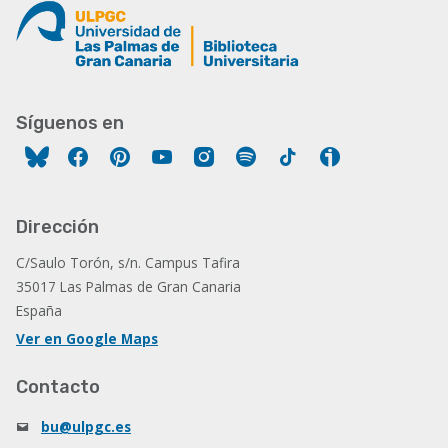
Síguenos en
Facebook
Pinterest
YouTube
Instagram
Spotify
Tiktok
Ivoox
Dirección
C/Saulo Torón, s/n. Campus Tafira
35017 Las Palmas de Gran Canaria
España
Ver en Google Maps
Contacto
bu@ulpgc.es