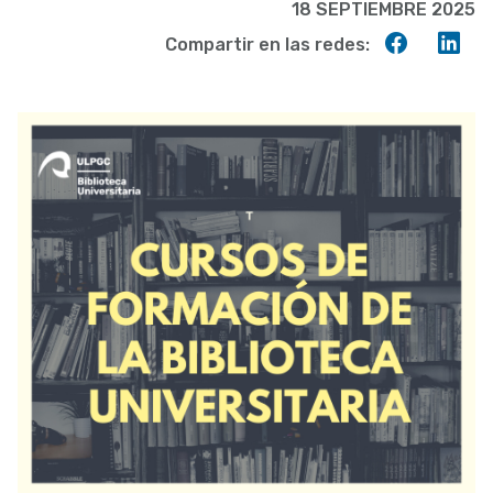
18 SEPTIEMBRE 2025
Compart
Co
Compartir en las redes:
en
en
Faceboo
Lin