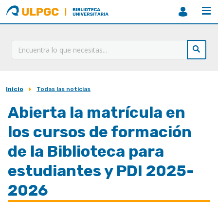
ULPGC
Biblioteca
ULPGC
Inicio
Todas las noticias
Sobrescribir
enlaces
Abierta la matrícula en
de
los cursos de formación
ayuda
de la Biblioteca para
a
estudiantes y PDI 2025-
la
navegación
2026