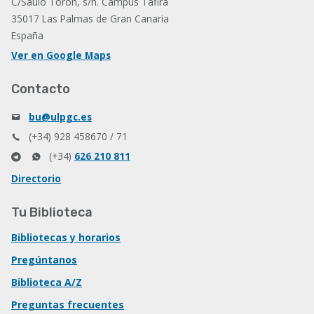
C/Saulo Torón, s/n. Campus Tafira
35017 Las Palmas de Gran Canaria
España
Ver en Google Maps
Contacto
bu@ulpgc.es
(+34) 928 458670 / 71
(+34)
626 210 811
Directorio
Tu Biblioteca
Bibliotecas y horarios
Pregúntanos
Biblioteca A/Z
Preguntas frecuentes