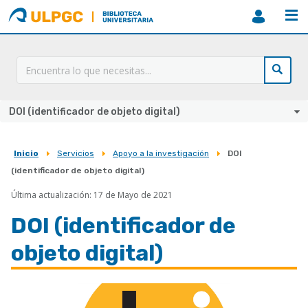
ULPGC
Biblioteca
ULPGC
DOI (identificador de objeto digital)
Inicio
Servicios
Apoyo a la investigación
DOI
Sobrescribir
(identificador de objeto digital)
enlaces
Última actualización: 17 de Mayo de 2021
de
DOI (identificador de
ayuda
a
objeto digital)
la
navegación
Imagen