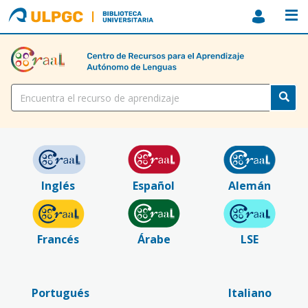
ULPGC
Biblioteca
ULPGC
Título
Inglés
Español
Alemán
Francés
Árabe
LSE
Portugués
Italiano