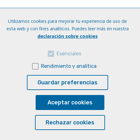
La baguette au patrimoine mondial
Utilizamos cookies para mejorar tu experiencia de uso de
de l’Unesco
esta web y con fines analíticos. Puedes leer más en nuestra
Idiomas:
Francés
declaración sobre cookies
Niveles:
B1
Soporte:
Digital en linea
Esenciales
Actividad:
Opción múltiple, Responder preguntas
sobre el audio, Con corrección automática
Rendimiento y analítica
Habilidad:
Interculturalidad, Comprensión auditiva
Guardar preferencias
Acceder al recurso
Aceptar cookies
Rechazar cookies
L'histoire de la baguette