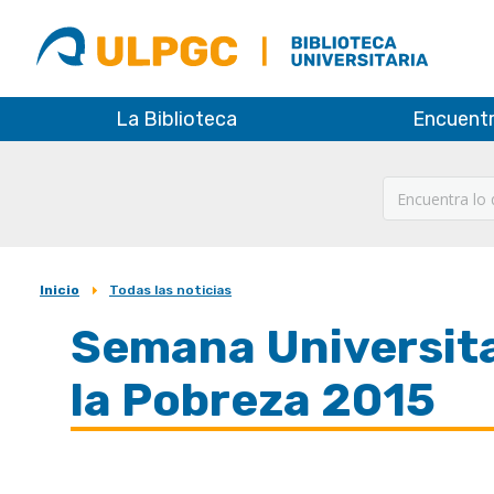
ULPGC
Biblioteca
ULPGC
La Biblioteca
Encuent
Inicio
Todas las noticias
Sobrescribir
Semana Universita
enlaces
de
la Pobreza 2015
ayuda
a