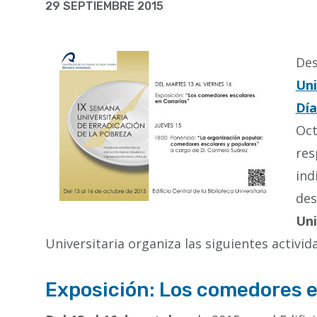
la
29 SEPTIEMBRE 2015
navegación
Des
Uni
Día
Oct
res
ind
des
Uni
Universitaria organiza las siguientes activid
Exposición: Los comedores e