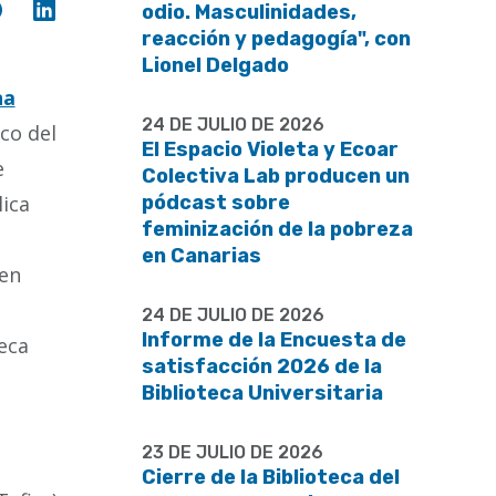
Compartir
Compartir
odio. Masculinidades,
en
en
reacción y pedagogía", con
Facebook
Linkedin
Lionel Delgado
na
24 DE JULIO DE 2026
rco del
El Espacio Violeta y Ecoar
e
Colectiva Lab producen un
lica
pódcast sobre
feminización de la pobreza
en Canarias
 en
24 DE JULIO DE 2026
Informe de la Encuesta de
teca
satisfacción 2026 de la
Biblioteca Universitaria
23 DE JULIO DE 2026
Cierre de la Biblioteca del