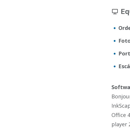
Eq
Orde
Foto
Port
Escá
Softwa
Bonjour
InkScap
Office 
player 