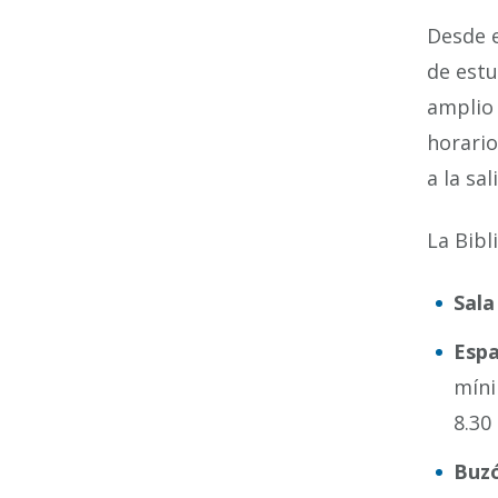
Desde e
de estu
amplio 
horario
a la sal
La Bibl
Sala
Espa
míni
8.30
Buzó