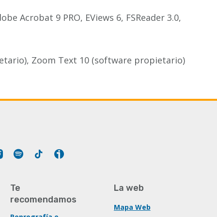
obe Acrobat 9 PRO, EViews 6, FSReader 3.0,
etario), Zoom Text 10 (software propietario)
Tube
Instagram
Spotify
Tiktok
Ivoox
Te
La web
recomendamos
Mapa Web
Reprografía e