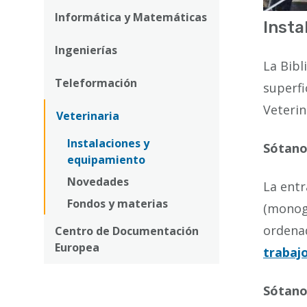
Informática y Matemáticas
Insta
Ingenierías
La Bibl
Teleformación
superfi
Veterin
Veterinaria
Instalaciones y
Sótano
equipamiento
Novedades
La entr
Fondos y materias
(monogr
ordenad
Centro de Documentación
Europea
trabaj
Sótano