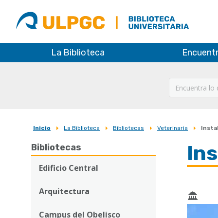
ULPGC
Biblioteca
ULPGC
La Biblioteca
Encuent
Inicio
La Biblioteca
Bibliotecas
Veterinaria
Insta
Sobrescribir
In
Bibliotecas
enlaces
de
Edificio Central
ayuda
Arquitectura
a
Campus del Obelisco