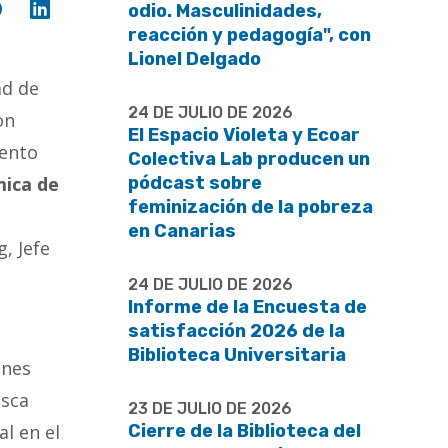
Compartir
Compartir
odio. Masculinidades,
en
en
reacción y pedagogía", con
Facebook
Linkedin
Lionel Delgado
ad de
24 DE JULIO DE 2026
on
El Espacio Violeta y Ecoar
iento
Colectiva Lab producen un
ica de
pódcast sobre
feminización de la pobreza
en Canarias
, Jefe
24 DE JULIO DE 2026
Informe de la Encuesta de
satisfacción 2026 de la
Biblioteca Universitaria
ones
usca
23 DE JULIO DE 2026
l en el
Cierre de la Biblioteca del