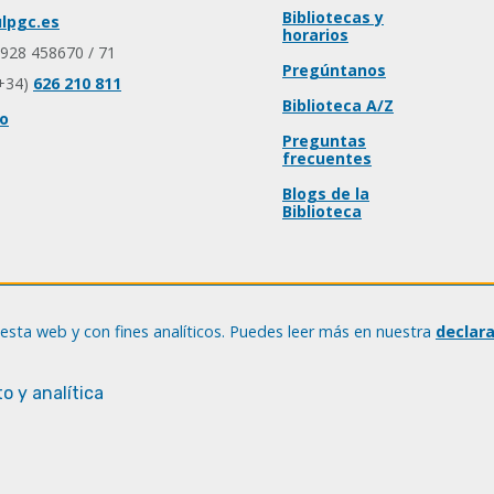
Bibliotecas y
lpgc.es
horarios
 928 458670 / 71
Pregúntanos
+34)
626 210 811
Biblioteca A/Z
io
Preguntas
frecuentes
Blogs de la
Biblioteca
esta web y con fines analíticos. Puedes leer más en nuestra
declar
o y analítica
© Universidad de Las Palmas de Gran Canaria · ULPGC