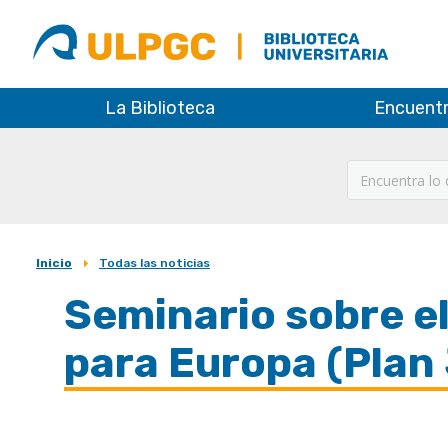
ULPGC
Biblioteca
ULPGC
La Biblioteca
Encuent
Inicio
Todas las noticias
Sobrescribir
Seminario sobre el
enlaces
de
para Europa (Plan
ayuda
a