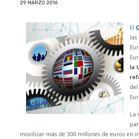
la
29 MARZO 2016
navegación
El
C
las
Eur
Eur
la 
ref
del
Eur
La 
par
movilizar más de 300 millones de euros en in