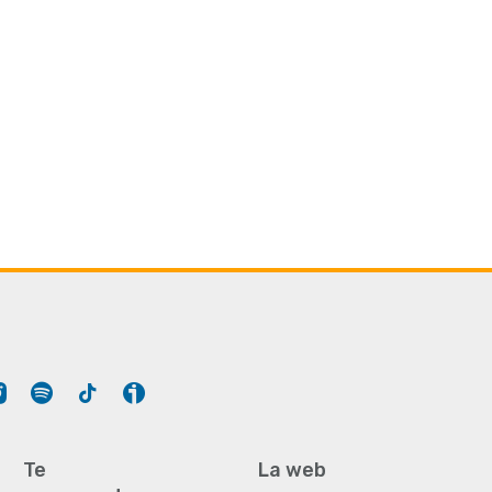
Tube
Instagram
Spotify
Tiktok
Ivoox
Te
La web