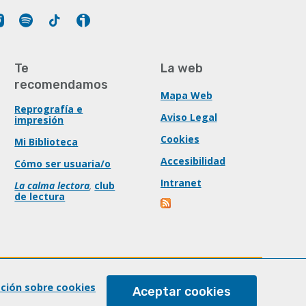
Tube
Instagram
Spotify
Tiktok
Ivoox
Te
La web
recomendamos
Mapa Web
Reprografía e
Aviso Legal
impresión
Cookies
Mi Biblioteca
Accesibilidad
Cómo ser usuaria/o
Intranet
La calma lectora
,
club
de lectura
ación sobre cookies
Aceptar cookies