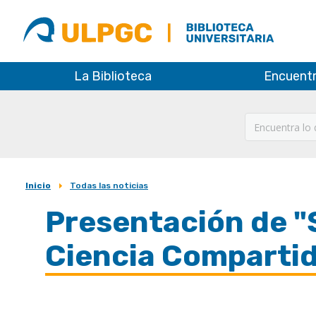
ULPGC
Biblioteca
ULPGC
La Biblioteca
Encuent
Inicio
Todas las noticias
Sobrescribir
Presentación de "
enlaces
de
Ciencia Comparti
ayuda
a