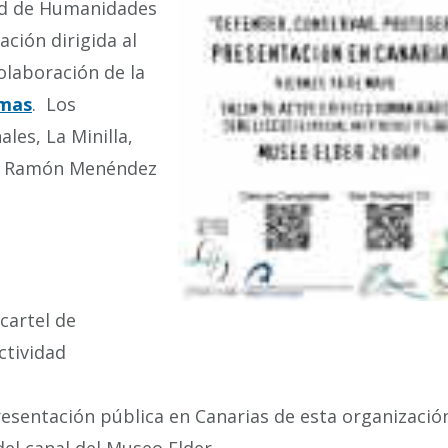
tad de Humanidades
ción dirigida al
olaboración de la
lmas
. Los
les, La Minilla,
l y Ramón Menéndez
resentación pública en Canarias de esta organización