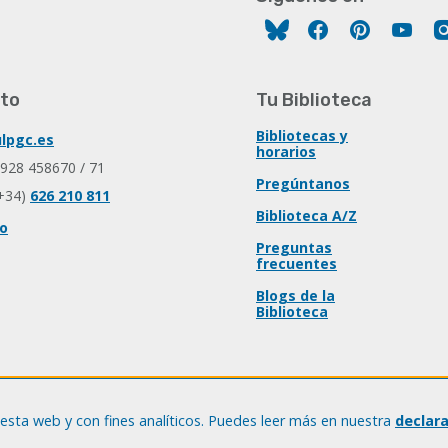
Facebook
Pinterest
You
to
Tu Biblioteca
Bibliotecas y
lpgc.es
horarios
 928 458670 / 71
Pregúntanos
+34)
626 210 811
Biblioteca A/Z
io
Preguntas
frecuentes
Blogs de la
Biblioteca
esta web y con fines analíticos. Puedes leer más en nuestra
declar