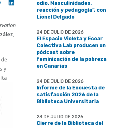
Compartir
Compartir
odio. Masculinidades,
en
en
reacción y pedagogía", con
Facebook
Linkedin
Lionel Delgado
rvation
24 DE JULIO DE 2026
zález
,
El Espacio Violeta y Ecoar
Colectiva Lab producen un
pódcast sobre
 de
feminización de la pobreza
en Canarias
s y
lta
24 DE JULIO DE 2026
Informe de la Encuesta de
satisfacción 2026 de la
Biblioteca Universitaria
23 DE JULIO DE 2026
Cierre de la Biblioteca del