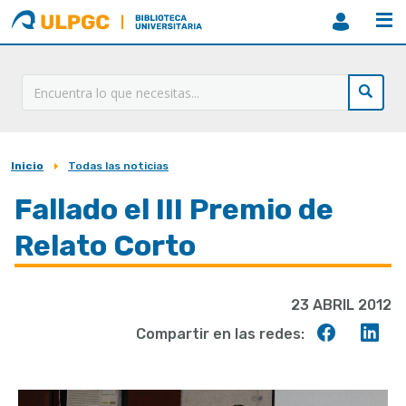
ULPGC
Biblioteca
ULPGC
Inicio
Todas las noticias
Sobrescribir
enlaces
Fallado el III Premio de
de
Relato Corto
ayuda
a
23 ABRIL 2012
la
Compart
Co
Compartir en las redes:
navegación
en
en
Faceboo
Lin