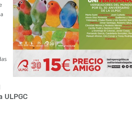
e
la
das
l
la ULPGC