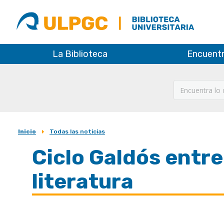
ULPGC
Biblioteca
ULPGC
La Biblioteca
Encuent
Inicio
Todas las noticias
Sobrescribir
Ciclo Galdós entre
enlaces
de
literatura
ayuda
a