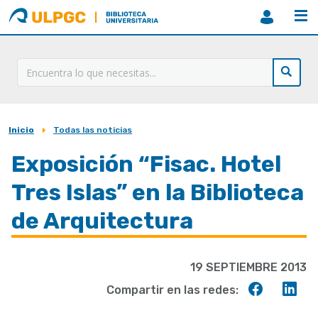
ULPGC
Biblioteca
ULPGC
Inicio
Todas las noticias
Sobrescribir
enlaces
Exposición “Fisac. Hotel
de
Tres Islas” en la Biblioteca
ayuda
de Arquitectura
a
la
19 SEPTIEMBRE 2013
navegación
Compart
Co
Compartir en las redes:
en
en