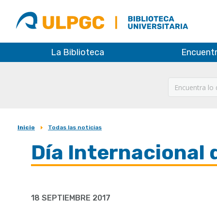
ULPGC
Biblioteca
ULPGC
La Biblioteca
Encuent
Inicio
Todas las noticias
Sobrescribir
Día Internacional 
enlaces
de
ayuda
18 SEPTIEMBRE 2017
a