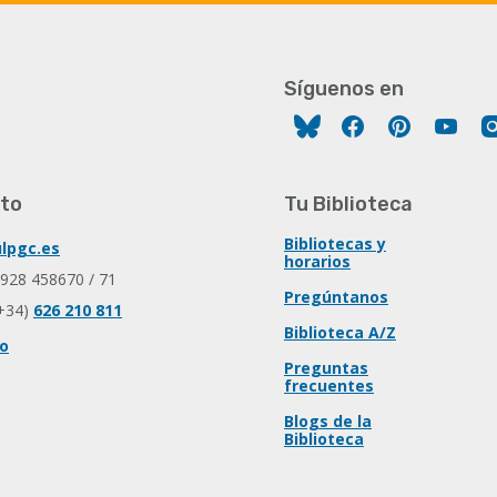
Síguenos en
Facebook
Pinterest
You
to
Tu Biblioteca
Bibliotecas y
lpgc.es
horarios
 928 458670 / 71
Pregúntanos
+34)
626 210 811
Biblioteca A/Z
io
Preguntas
frecuentes
Blogs de la
Biblioteca