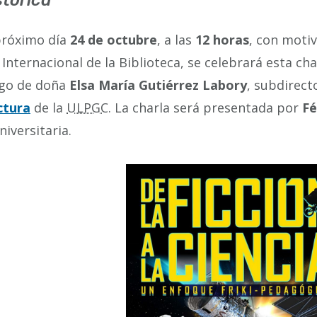
stórica
próximo día
24 de octubre
, a las
12 horas
, con motiv
 Internacional de la Biblioteca, se celebrará esta cha
go de doña
Elsa María Gutiérrez Labory
, subdirect
ctura
de la
ULPGC
. La charla será presentada por
Fé
niversitaria.