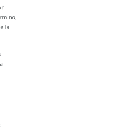
or
érmino,
e la
s
a
e
: