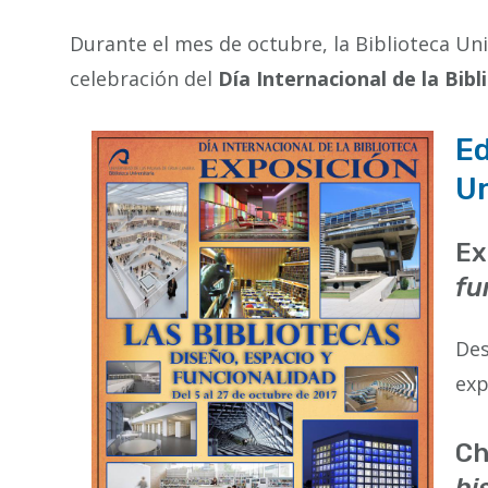
la
navegación
Durante el mes de octubre, la Biblioteca Uni
celebración del
Día Internacional de la Bibl
Ed
Un
Ex
fu
Des
exp
Ch