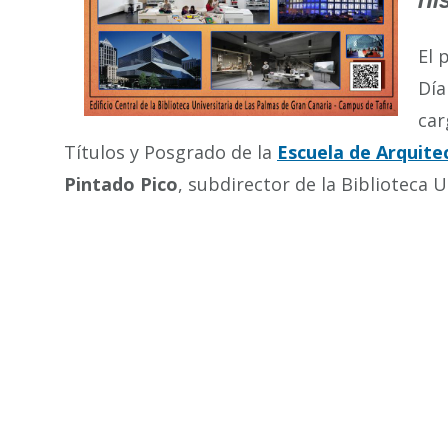
hi
El 
Día
car
Títulos y Posgrado de la
Escuela de Arquite
Pintado Pico
, subdirector de la Biblioteca U