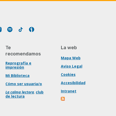
Tube
Instagram
Spotify
Tiktok
Ivoox
Te
La web
recomendamos
Mapa Web
Reprografía e
Aviso Legal
impresión
Cookies
Mi Biblioteca
Accesibilidad
Cómo ser usuaria/o
Intranet
La calma lectora
,
club
de lectura