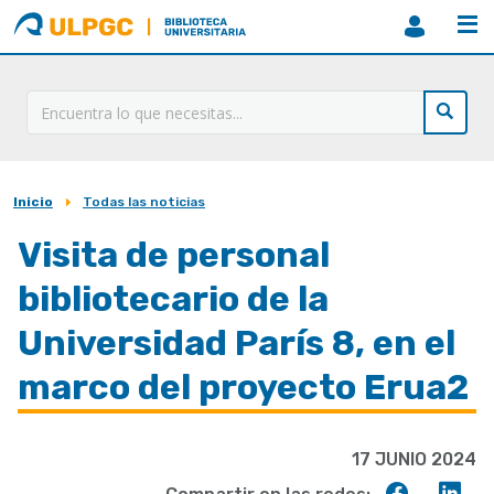
ULPGC
Biblioteca
ULPGC
Inicio
Todas las noticias
Sobrescribir
enlaces
Visita de personal
de
bibliotecario de la
ayuda
Universidad París 8, en el
a
marco del proyecto Erua2
la
navegación
17 JUNIO 2024
Compart
Co