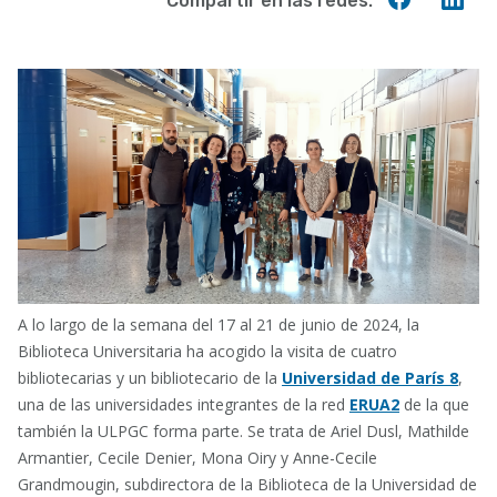
Compartir en las redes:
en
en
Faceboo
Lin
A lo largo de la semana del 17 al 21 de junio de 2024, la
Biblioteca Universitaria ha acogido la visita de cuatro
bibliotecarias y un bibliotecario de la
Universidad de París 8
,
una de las universidades integrantes de la red
ERUA2
de la que
también la ULPGC forma parte. Se trata de Ariel Dusl, Mathilde
Armantier, Cecile Denier, Mona Oiry y Anne-Cecile
Grandmougin, subdirectora de la Biblioteca de la Universidad de