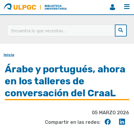
ULPGC
Biblioteca
ULPGC
Inicio
Sobrescribir
enlaces
Árabe y portugués, ahora
de
en los talleres de
ayuda
conversación del CraaL
a
la
05 MARZO 2026
navegación
Compart
Co
Compartir en las redes:
en
en