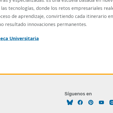
ras y especializadas. Es una escuela basada en nue
 las tecnologías, donde los retos empresariales real
ceso de aprendizaje, convirtiendo cada itinerario e
omo resultado innovaciones permanentes.
teca Universitaria
Síguenos en
Facebook
Pinterest
You