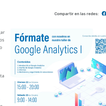
Compartir en las redes:
gar
los
lo
nta
,