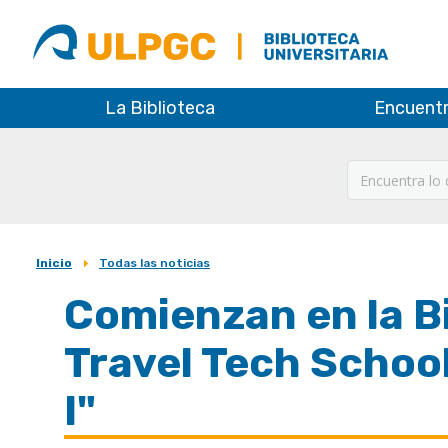
ULPGC
Biblioteca
ULPGC
La Biblioteca
Encuent
Inicio
Todas las noticias
Sobrescribir
Comienzan en la Bi
enlaces
de
Travel Tech Schoo
ayuda
I"
a