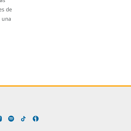
vas
es de
n una
Tube
Instagram
Spotify
Tiktok
Ivoox