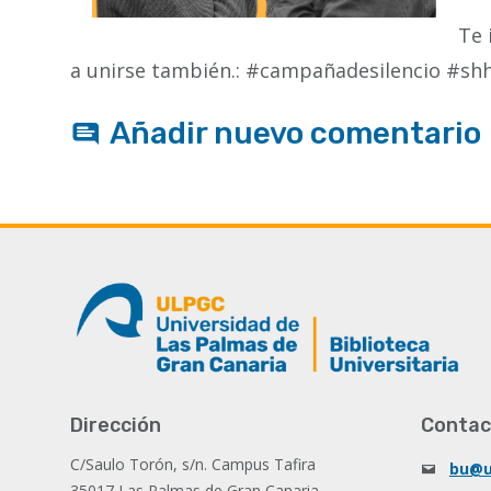
Te 
a unirse también.: #campañadesilencio #sh
Añadir nuevo comentario
Dirección
Contac
C/Saulo Torón, s/n. Campus Tafira
bu@u
35017 Las Palmas de Gran Canaria