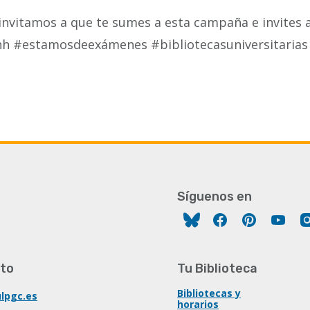
invitamos a que te sumes a esta campaña e invites a
hh #estamosdeexámenes #bibliotecasuniversitarias
Síguenos en
Facebook
Pinterest
You
to
Tu Biblioteca
Bibliotecas y
lpgc.es
horarios