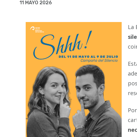
la
11 MAYO 2026
navegación
La 
sil
coi
Est
ade
pos
res
Por
car
ne