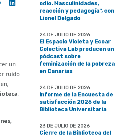
Compartir
Compartir
odio. Masculinidades,
en
en
reacción y pedagogía", con
Facebook
Linkedin
Lionel Delgado
24 DE JULIO DE 2026
El Espacio Violeta y Ecoar
Colectiva Lab producen un
pódcast sobre
cer un
feminización de la pobreza
en Canarias
r ruido
ten,
24 DE JULIO DE 2026
lioteca
.
Informe de la Encuesta de
satisfacción 2026 de la
Biblioteca Universitaria
nes,
23 DE JULIO DE 2026
Cierre de la Biblioteca del