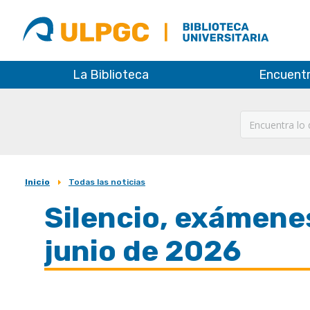
ULPGC
Biblioteca
ULPGC
La Biblioteca
Encuent
Inicio
Todas las noticias
Sobrescribir
Silencio, exámene
enlaces
de
junio de 2026
ayuda
a