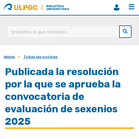
ULPGC
Biblioteca
ULPGC
Inicio
Todas las noticias
Sobrescribir
enlaces
Publicada la resolución
de
por la que se aprueba la
ayuda
convocatoria de
a
evaluación de sexenios
la
navegación
2025