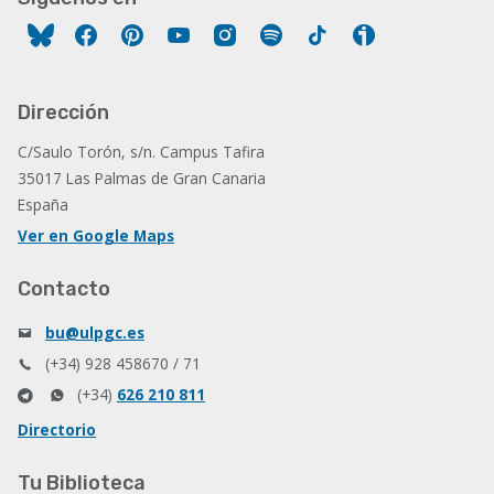
Facebook
Pinterest
YouTube
Instagram
Spotify
Tiktok
Ivoox
Dirección
C/Saulo Torón, s/n. Campus Tafira
35017 Las Palmas de Gran Canaria
España
Ver en Google Maps
Contacto
bu@ulpgc.es
(+34) 928 458670 / 71
(+34)
626 210 811
Directorio
Tu Biblioteca