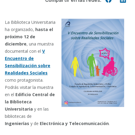
Compartir en las redes:
en
en
Faceboo
Lin
La Biblioteca Universitaria
ha organizado,
hasta el
próximo 12 de
diciembre
, una muestra
documental con el
V
Encuentro de
Sensibilización sobre
Realidades Sociales
como protagonista.
Podrás visitar la muestra
en el
Edificio Central de
la Biblioteca
Universitaria
y en las
bibliotecas de
Ingenierías
y de
Electrónica y Telecomunicación
.