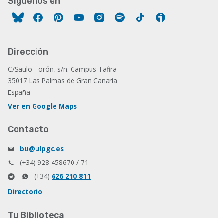
Síguenos en
Facebook
Pinterest
YouTube
Instagram
Spotify
Tiktok
Ivoox
Dirección
C/Saulo Torón, s/n. Campus Tafira
35017 Las Palmas de Gran Canaria
España
Ver en Google Maps
Contacto
bu@ulpgc.es
(+34) 928 458670 / 71
(+34)
626 210 811
Directorio
Tu Biblioteca