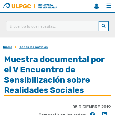
ULPGC
Biblioteca
ULPGC
Inicio
Todas las noticias
Sobrescribir
enlaces
Muestra documental por
de
el V Encuentro de
ayuda
Sensibilización sobre
a
Realidades Sociales
la
navegación
05 DICIEMBRE 2019
Compart
Co