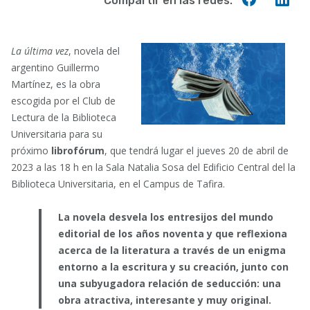
Compartir en las redes:
en
en
Faceboo
Lin
L
a última vez
, novela del
argentino Guillermo
Martínez, es la obra
escogida por el Club de
Lectura de la Biblioteca
Universitaria para su
próximo
librofórum
, que tendrá lugar el jueves 20 de abril de
2023 a las 18 h en la Sala Natalia Sosa del Edificio Central del la
Biblioteca Universitaria, en el Campus de Tafira.
La novela desvela los entresijos del mundo
editorial de los años noventa y que reflexiona
acerca de la literatura a través de un enigma
entorno a la escritura y su creación, junto con
una subyugadora relación de seducción: una
obra atractiva, interesante y muy original.