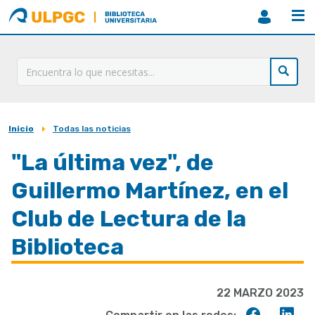
ULPGC
Biblioteca
ULPGC
Inicio
Todas las noticias
Sobrescribir
enlaces
"La última vez", de
de
Guillermo Martínez, en el
ayuda
Club de Lectura de la
a
Biblioteca
la
navegación
22 MARZO 2023
Compart
Co