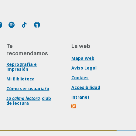
Tube
Instagram
Spotify
Tiktok
Ivoox
Te
La web
recomendamos
Mapa Web
Reprografía e
Aviso Legal
impresión
Cookies
Mi Biblioteca
Accesibilidad
Cómo ser usuaria/o
Intranet
La calma lectora
,
club
de lectura