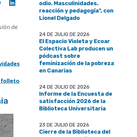
Compartir
Compartir
odio. Masculinidades,
en
en
reacción y pedagogía", con
Facebook
Linkedin
Lionel Delgado
sión de
24 DE JULIO DE 2026
El Espacio Violeta y Ecoar
Colectiva Lab producen un
pódcast sobre
vidades
feminización de la pobreza
en Canarias
 folleto
24 DE JULIO DE 2026
Informe de la Encuesta de
ia
satisfacción 2026 de la
Biblioteca Universitaria
23 DE JULIO DE 2026
Cierre de la Biblioteca del