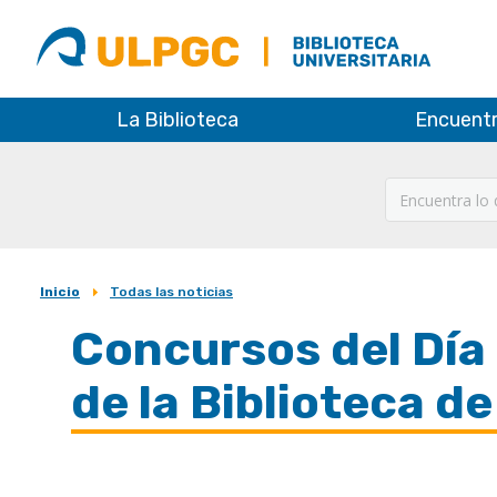
ULPGC
Biblioteca
ULPGC
La Biblioteca
Encuent
Inicio
Todas las noticias
Sobrescribir
Concursos del Día 
enlaces
de
de la Biblioteca d
ayuda
a