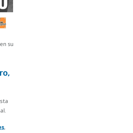
 en su
ro,
esta
al.
es
,