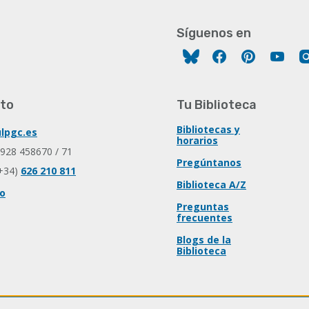
Síguenos en
Facebook
Pinterest
You
to
Tu Biblioteca
Bibliotecas y
lpgc.es
horarios
 928 458670 / 71
Pregúntanos
+34)
626 210 811
Biblioteca A/Z
io
Preguntas
frecuentes
Blogs de la
Biblioteca