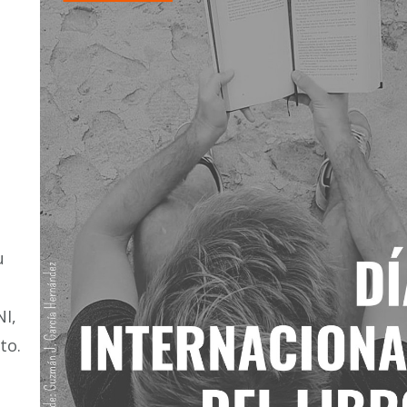
u
I,
to.