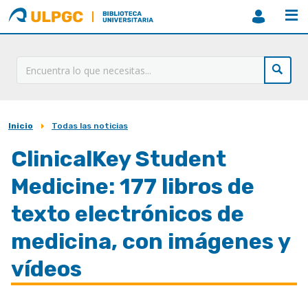
ULPGC
Biblioteca
ULPGC
Inicio
Todas las noticias
Sobrescribir
enlaces
ClinicalKey Student
de
Medicine: 177 libros de
ayuda
texto electrónicos de
a
medicina, con imágenes y
la
navegación
vídeos