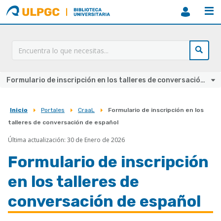
ULPGC
Biblioteca
ULPGC
Formulario de inscripción en los talleres de conversación de español
Inicio
Portales
CraaL
Formulario de inscripción en los
Sobrescribir
talleres de conversación de español
enlaces
Última actualización: 30 de Enero de 2026
de
Formulario de inscripción
ayuda
a
en los talleres de
la
conversación de español
navegación