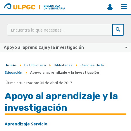
ULPGC
Biblioteca
ULPGC
Apoyo al aprendizaje y la investigación
Inicio
La Biblioteca
Bibliotecas
Ciencias de la
Sobrescribir
Educación
Apoyo al aprendizaje y la investigación
enlaces
Última actualización: 06 de Abril de 2017
de
Apoyo al aprendizaje y la
ayuda
a
investigación
la
navegación
Aprendizaje Servicio