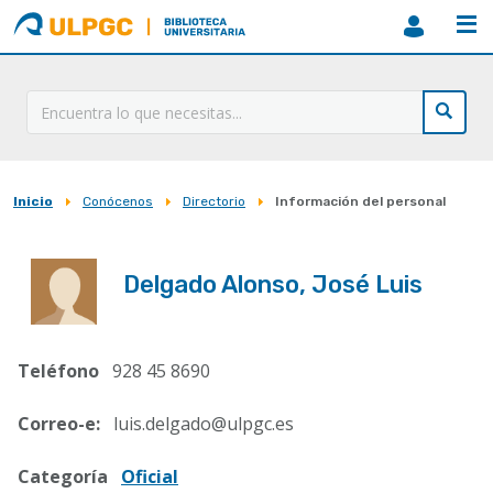
ULPGC
Biblioteca
ULPGC
Inicio
Conócenos
Directorio
Información del personal
Sobrescribir
enlaces
de
Delgado Alonso, José Luis
ayuda
a
Teléfono
928 45 8690
la
navegación
Correo-e:
luis.delgado@ulpgc.es
Categoría
Oficial