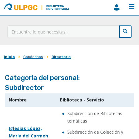
ULPGC
Biblioteca
ULPGC
Inicio
Conócenos
Directorio
Sobrescribir
enlaces
Categoría del personal:
de
Subdirector
ayuda
a
Nombre
Biblioteca - Servicio
la
Subdirección de Bibliotecas
navegación
temáticas
Iglesias López,
Subdirección de Colección y
María del Carmen