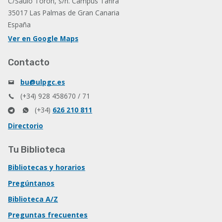
C/Saulo Torón, s/n. Campus Tafira
35017 Las Palmas de Gran Canaria
España
Ver en Google Maps
Contacto
bu@ulpgc.es
(+34) 928 458670 / 71
(+34)
626 210 811
Directorio
Tu Biblioteca
Bibliotecas y horarios
Pregúntanos
Biblioteca A/Z
Preguntas frecuentes