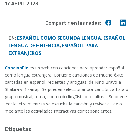
17 ABRIL 2023
a
la
Compart
Co
Compartir en las redes:
navegación
en
en
Faceboo
Lin
ESPAÑOL COMO SEGUNDA LENGUA
ESPAÑOL
EN:
,
LENGUA DE HERENCIA
ESPAÑOL PARA
,
EXTRANJEROS
CancionEle
es un web con canciones para aprender español
como lengua extranjera. Contiene canciones de mucho éxito
cantadas en español, recientes y antiguas, de Nino Bravo a
Shakira y Bizarrap. Se pueden seleccionar por canción, artista o
grupo musical, tema, contenido lingüístico o cultural. Se puede
leer la letra mientras se escucha la canción y revisar el texto
mediante las actividades interactivas correspondientes.
Etiquetas