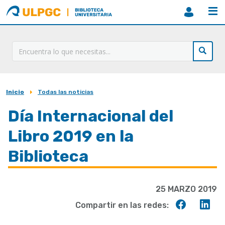
ULPGC
Biblioteca
ULPGC
Inicio
Todas las noticias
Sobrescribir
enlaces
Día Internacional del
de
Libro 2019 en la
ayuda
Biblioteca
a
la
25 MARZO 2019
navegación
Compart
Co
Compartir en las redes:
en
en