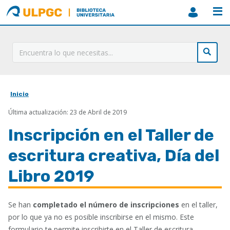
ULPGC
Biblioteca
ULPGC
Inicio
Sobrescribir
Última actualización: 23 de Abril de 2019
enlaces
de
Inscripción en el Taller de
ayuda
escritura creativa, Día del
a
Libro 2019
la
navegación
Se han
completado el número de inscripciones
en el taller,
por lo que ya no es posible inscribirse en el mismo. Este
formulario te permite inscribirte en el Taller de escritura