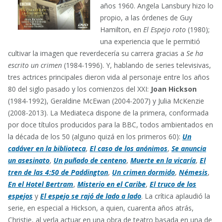
años 1960. Angela Lansbury hizo lo
propio, a las órdenes de Guy
Hamilton, en
El Espejo roto
(1980);
una experiencia que le permitió
cultivar la imagen que reverdecería su carrera gracias a
Se ha
escrito un crimen
(1984-1996). Y, hablando de series televisivas,
tres actrices principales dieron vida al personaje entre los años
80 del siglo pasado y los comienzos del XXI:
Joan Hickson
(1984-1992), Geraldine McEwan (2004-2007) y Julia McKenzie
(2008-2013). La Mediateca dispone de la primera, conformada
por doce títulos producidos para la BBC, todos ambientados en
la década de los 50 (alguno quizá en los primeros 60):
Un
cadáver en la biblioteca
,
El caso de los anónimos
,
Se anuncia
un asesinato
,
Un puñado de centeno
,
Muerte en la vicaría
,
El
tren de las 4:50 de Paddington
,
Un crimen dormido
,
Némesis
,
En el Hotel Bertram
,
Misterio en el Caribe
,
El truco de los
espejos
y
El espejo se rajó de lado a lado
. La crítica aplaudió la
serie, en especial a Hickson, a quien, cuarenta años atrás,
Christie, al verla actuar en una obra de teatro basada en una de