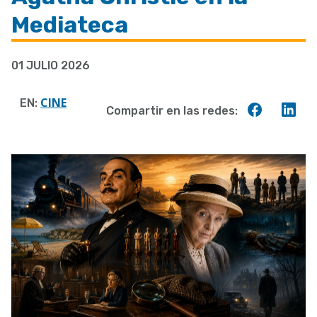
a
Mediateca
la
navegación
01 JULIO 2026
CINE
EN:
Compart
Co
Compartir en las redes:
en
en
Faceboo
Lin