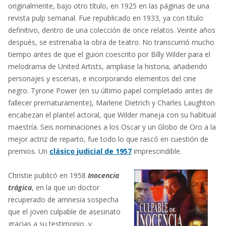
originalmente, bajo otro título, en 1925 en las páginas de una
revista pulp semanal. Fue republicado en 1933, ya con título
definitivo, dentro de una colección de once relatos. Veinte años
después, se estrenaba la obra de teatro. No transcurrió mucho
tiempo antes de que el guion coescrito por Billy Wilder para el
melodrama de United Artists, ampliase la historia, añadiendo
personajes y escenas, e incorporando elementos del cine
negro. Tyrone Power (en su último papel completado antes de
fallecer prematuramente), Marlene Dietrich y Charles Laughton
encabezan el plantel actoral, que Wilder maneja con su habitual
maestría. Seis nominaciones a los Oscar y un Globo de Oro a la
mejor actriz de reparto, fue todo lo que rascó en cuestión de
premios. Un
clásico judicial de 1957
imprescindible.
Christie publicó en 1958
Inocencia
trágica
, en la que un doctor
recuperado de amnesia sospecha
que el joven culpable de asesinato
gracias a su testimonio, y