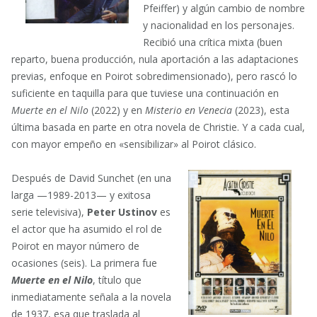
Pfeiffer) y algún cambio de nombre
y nacionalidad en los personajes.
Recibió una crítica mixta (buen
reparto, buena producción, nula aportación a las adaptaciones
previas, enfoque en Poirot sobredimensionado), pero rascó lo
suficiente en taquilla para que tuviese una continuación en
Muerte en el Nilo
(2022) y en
Misterio en Venecia
(2023), esta
última basada en parte en otra novela de Christie. Y a cada cual,
con mayor empeño en «sensibilizar» al Poirot clásico.
Después de David Sunchet (en una
larga —1989-2013— y exitosa
serie televisiva),
Peter Ustinov
es
el actor que ha asumido el rol de
Poirot en mayor número de
ocasiones (seis). La primera fue
Muerte en el Nilo
, título que
inmediatamente señala a la novela
de 1937, esa que traslada al