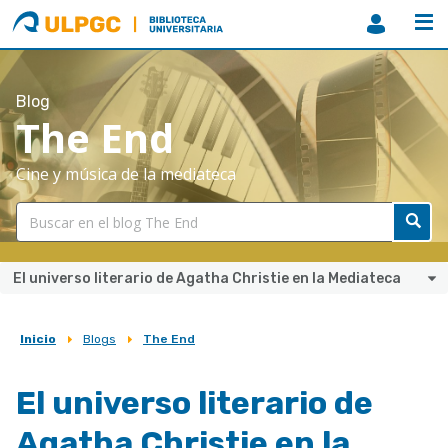
ULPGC
Biblioteca
ULPGC
Blog
The End
Cine y música de la mediateca
El universo literario de Agatha Christie en la Mediateca
Inicio
Blogs
The End
Sobrescribir
enlaces
El universo literario de
de
Agatha Christie en la
ayuda