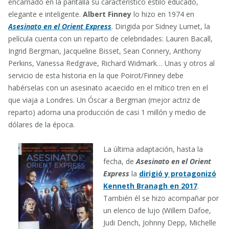
encarnado en la pantalla su característico estilo educado,
elegante e inteligente.
Albert Finney
lo hizo en 1974 en
Asesinato en el Orient Express
. Dirigida por Sidney Lumet, la
película cuenta con un reparto de celebridades: Lauren Bacall,
Ingrid Bergman, Jacqueline Bisset, Sean Connery, Anthony
Perkins, Vanessa Redgrave, Richard Widmark… Unas y otros al
servicio de esta historia en la que Poirot/Finney debe
habérselas con un asesinato acaecido en el mítico tren en el
que viaja a Londres. Un Óscar a Bergman (mejor actriz de
reparto) adorna una producción de casi 1 millón y medio de
dólares de la época.
La última adaptación, hasta la
fecha, de
Asesinato en el Orient
Express
la
dirigió y protagonizó
Kenneth Branagh
en 2017
.
También él se hizo acompañar por
un elenco de lujo (Willem Dafoe,
Judi Dench, Johnny Depp, Michelle