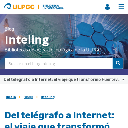
ULPGC
Biblioteca
ULPGC
Blog
Inteling
Bibliotecas del Área Tecnológica de la ULPGC
Del telégrafo a Internet: el viaje que transformó Fuerteventura
Inicio
Blogs
Inteling
Sobrescribir
enlaces
Del telégrafo a Internet:
de
el viaje que transformó
ayuda