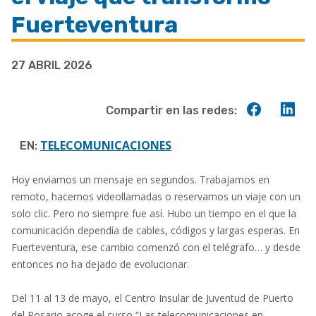
a
Fuerteventura
la
navegación
27 ABRIL 2026
Compart
Co
Compartir en las redes:
en
en
Faceboo
Lin
TELECOMUNICACIONES
EN:
Hoy enviamos un mensaje en segundos. Trabajamos en
remoto, hacemos videollamadas o reservamos un viaje con un
solo clic. Pero no siempre fue así. Hubo un tiempo en el que la
comunicación dependía de cables, códigos y largas esperas. En
Fuerteventura, ese cambio comenzó con el telégrafo… y desde
entonces no ha dejado de evolucionar.
Del 11 al 13 de mayo, el Centro Insular de Juventud de Puerto
del Rosario acoge el curso “Las telecomunicaciones en