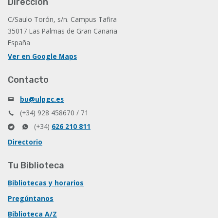
Dirección
C/Saulo Torón, s/n. Campus Tafira
35017 Las Palmas de Gran Canaria
España
Ver en Google Maps
Contacto
bu@ulpgc.es
(+34) 928 458670 / 71
(+34)
626 210 811
Directorio
Tu Biblioteca
Bibliotecas y horarios
Pregúntanos
Biblioteca A/Z