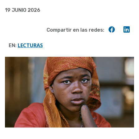
19 JUNIO 2026
Compart
Co
Compartir en las redes:
en
en
Faceboo
Lin
LECTURAS
EN: