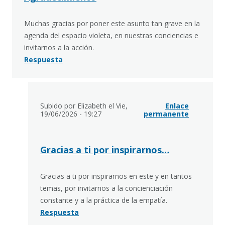
Muchas gracias por poner este asunto tan grave en la
agenda del espacio violeta, en nuestras conciencias e
invitarnos a la acción.
Respuesta
Subido por Elizabeth el Vie,
En
Enlace
19/06/2026 - 19:27
respuesta
permanente
a
Agradecimiento
por
Koldobi
Gracias a ti por inspirarnos…
Gracias a ti por inspirarnos en este y en tantos
temas, por invitarnos a la concienciación
constante y a la práctica de la empatía.
Respuesta