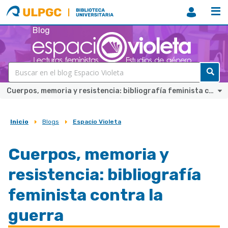
ULPGC
Biblioteca
ULPGC
Blog
Cuerpos, memoria y resistencia: bibliografía feminista contra la guerra
Inicio
Blogs
Espacio Violeta
Sobrescribir
enlaces
Cuerpos, memoria y
de
resistencia: bibliografía
ayuda
a
feminista contra la
la
guerra
navegación