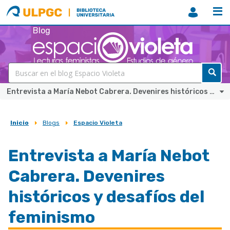
ULPGC
Biblioteca
ULPGC
Blog
Entrevista a María Nebot Cabrera. Devenires históricos y desafíos del feminismo
Inicio
Blogs
Espacio Violeta
Sobrescribir
enlaces
Entrevista a María Nebot
de
Cabrera. Devenires
ayuda
a
históricos y desafíos del
la
feminismo
navegación