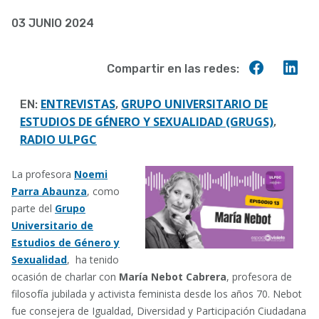
03 JUNIO 2024
Compart
Co
Compartir en las redes:
en
en
Faceboo
Lin
ENTREVISTAS
GRUPO UNIVERSITARIO DE
EN:
,
ESTUDIOS DE GÉNERO Y SEXUALIDAD (GRUGS)
,
RADIO ULPGC
La profesora
Noemi
Parra Abaunza
, como
parte del
Grupo
Universitario de
Estudios de Género y
Sexualidad
, ha tenido
ocasión de charlar con
María Nebot Cabrera
, profesora de
filosofía jubilada y activista feminista desde los años 70. Nebot
fue consejera de Igualdad, Diversidad y Participación Ciudadana