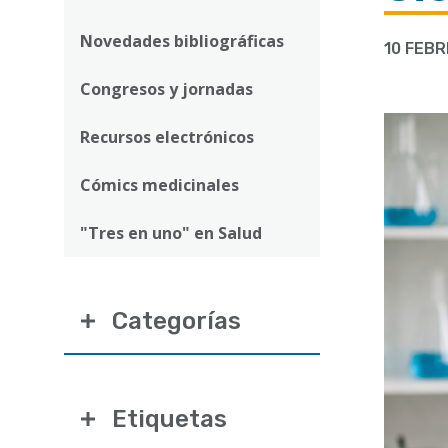
ayuda
a
Novedades bibliográficas
10 FEB
la
Congresos y jornadas
navegación
Recursos electrónicos
Cómics medicinales
"Tres en uno" en Salud
Categorías
Etiquetas