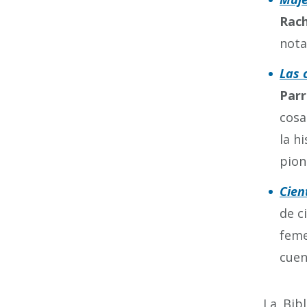
Rach
nota
Las 
Parr
cosa
la h
pion
Cien
de c
feme
cuen
La Bib