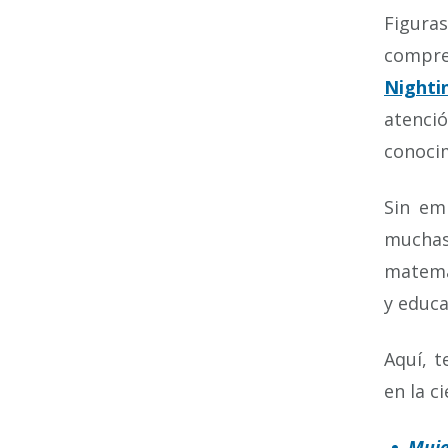
Figura
compre
Nighti
atenció
conocim
Sin em
muchas
matemát
y educ
Aquí, t
en la ci
Muje