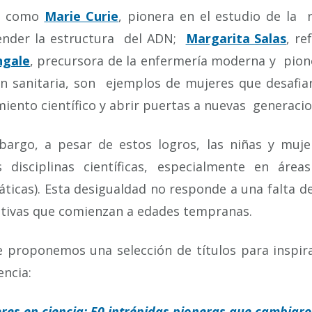
s como
Marie Curie
, pionera en el estudio de la 
nder la estructura del ADN;
Margarita Salas
, re
ngale
, precursora de la enfermería moderna y pione
n sanitaria, son ejemplos de mujeres que desafiar
iento científico y abrir puertas a nuevas generacio
bargo, a pesar de estos logros, las niñas y muje
 disciplinas científicas, especialmente en áreas
icas). Esta desigualdad no responde a una falta de 
ativas que comienzan a edades tempranas.
e proponemos una selección de títulos para inspira
encia:
res en ciencia: 50 intrépidas pioneras que cambiar