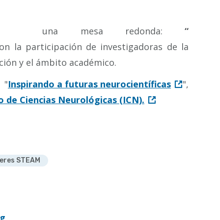
, una mesa redonda:
“
con la participación de investigadoras de la
ción y el ámbito académico.
 "
Inspirando a futuras neurocientíficas
",
o de Ciencias Neurológicas (ICN).
eres STEAM
og