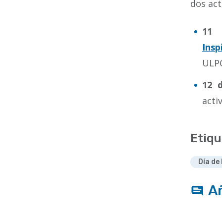
dos act
11
Insp
ULPG
12 d
acti
Etiqu
Día de 
A