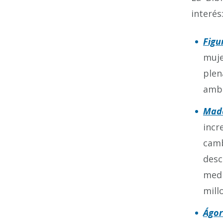
interés
Figu
muje
plen
ambi
Mad
incr
camb
desc
medi
mill
Ágo