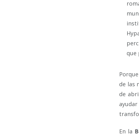
roma
mund
inst
Hypa
perc
que 
Porque 
de las 
de abr
ayudar
transf
En la
B