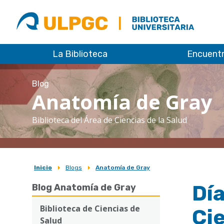
ULPGC
Biblioteca
ULPGC
La Biblioteca
Encuent
Blog
Anatomía de Gray
Biblioteca del Área de Ciencias de la Salud
Inicio
Blogs
Anatomía de Gray
Sobrescribir
Día
Blog Anatomía de Gray
enlaces
de
Biblioteca de Ciencias de
Ci
Salud